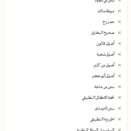
سنن ابي داوود
موطا مالك
حمززخ
صحيح البخارى
أصول قالون
أصول شعبة
أصول بن كثير
أصول أبو جعفر
سنن بن ماجة
تحفة الاطفال التطبيقى
سنن الترمذى
الجزرية التطبيقى
السلسبيل السافى التطبيقى