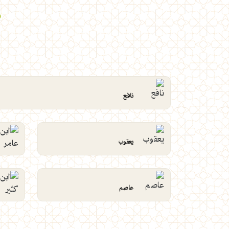
نافع
يعقوب
عاصم