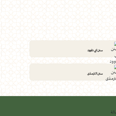
سنن ابي داوود
سنن الترمذى