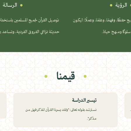
الرؤية
الرسالة
 حفظًا، وفهمًا، وعلمًا، وعملًا؛ ليكون
توصيل القرآن لجميع المسلمين باستخدام
سلوكًا ومنهج حياة.
حديثة تراعي الفروق الفردية، وتساعد عل
قيمنا
تيسير الدراسة
نسترشد بقوله تعالى: "ولقد يسرنا القرآن للذكر فهل من
مدّكر".