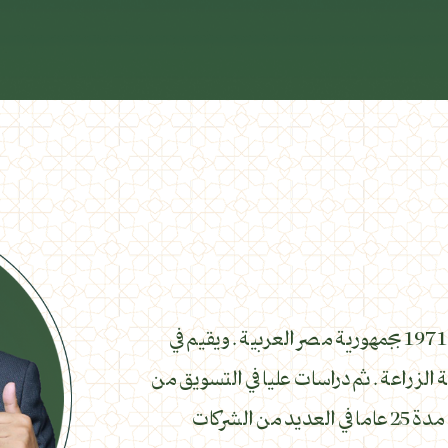
الشيخ على محمد إبراهيم زيادة من مواليد عام 1971 بجمهورية مصر العربية . ويقيم في
 الزراعة . ثم دراسات عليا في التسويق من
كلية التجارة جامعة المنصورة وعمل بالتسويق مدة 25 عاما في العديد من الشركات