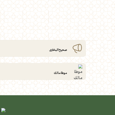
ش
صحيح البخارى
موطا مالك