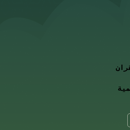
ران
مية